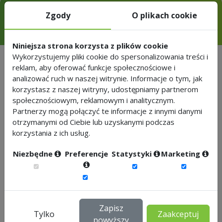
Sprawdź inne wskaźnikiHR z tej
Zgody
O plikach cookie
grupy
Niniejsza strona korzysta z plików cookie
Wykorzystujemy pliki cookie do spersonalizowania treści i
reklam, aby oferować funkcje społecznościowe i
analizować ruch w naszej witrynie. Informacje o tym, jak
1.
Absencja ogólna
korzystasz z naszej witryny, udostępniamy partnerom
społecznościowym, reklamowym i analitycznym.
2.
Absencja chorobowa
Partnerzy mogą połączyć te informacje z innymi danymi
otrzymanymi od Ciebie lub uzyskanymi podczas
3.
Absencja chorobowa własna
korzystania z ich usług.
4.
Absencja wypadkowa
Niezbędne
Preferencje
Statystyki
Marketing
5.
Urlopy niewykorzystane
6.
Urlopy zaległe
Zapisz
Tylko
Zaakceptuj
powyższy