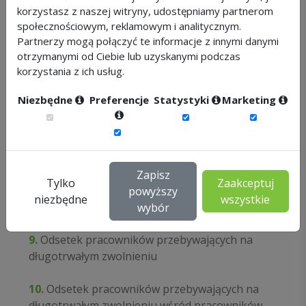
korzystasz z naszej witryny, udostępniamy partnerom
3.
Absencja chorobowa własna
społecznościowym, reklamowym i analitycznym.
Partnerzy mogą połączyć te informacje z innymi danymi
otrzymanymi od Ciebie lub uzyskanymi podczas
4.
Absencja wypadkowa
korzystania z ich usług.
5.
Urlopy niewykorzystane
Niezbędne
Preferencje
Statystyki
Marketing
6.
Urlopy zaległe
7.
Urlopy na żądanie
Zapisz
Tylko
Zaakceptuj
8.
Odsetek pracowników korzystających ze
powyższy
niezbędne
wszystkie
zwolnień lekarskich
wybór
9.
Odsetek pracowników przebywających na
długotrwałym zwolnieniu
10.
Odsetek pracowników przebywających na
długotrwałym zwolnieniu wśród pracowników