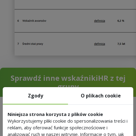
Sprawdź inne wskaźnikiHR z tej
grupy
Zgody
O plikach cookie
Niniejsza strona korzysta z plików cookie
1.
Absencja ogólna
Wykorzystujemy pliki cookie do spersonalizowania treści i
reklam, aby oferować funkcje społecznościowe i
2.
Absencja chorobowa
analizować ruch w naszej witrynie. Informacje o tym, jak