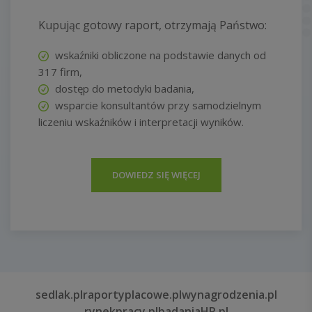
Kupując gotowy raport, otrzymają Państwo:
wskaźniki obliczone na podstawie danych od
317 firm,
dostęp do metodyki badania,
wsparcie konsultantów przy samodzielnym
liczeniu wskaźników i interpretacji wyników.
DOWIEDZ SIĘ WIĘCEJ
sedlak.pl
raportyplacowe.pl
wynagrodzenia.pl
rynekpracy.pl
badaniaHR.pl