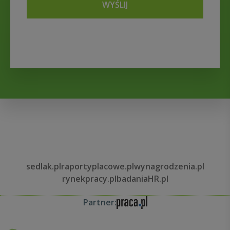
WYŚLIJ
sedlak.pl
raportyplacowe.pl
wynagrodzenia.pl
rynekpracy.pl
badaniaHR.pl
Partner: