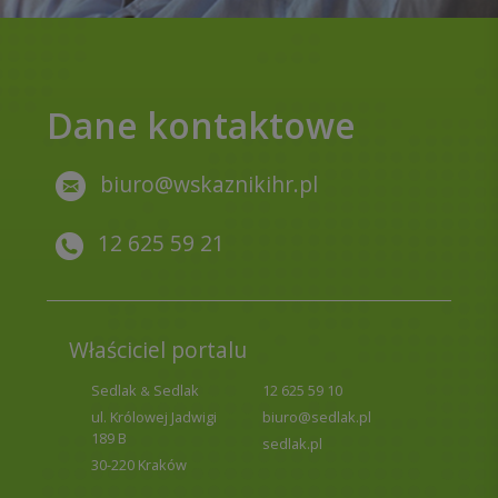
Dane kontaktowe
biuro@wskaznikihr.pl
12 625 59 21
Właściciel portalu
Sedlak
Sedlak
12 625 59 10
&
ul. Królowej Jadwigi
biuro@sedlak.pl
189 B
sedlak.pl
30-220 Kraków