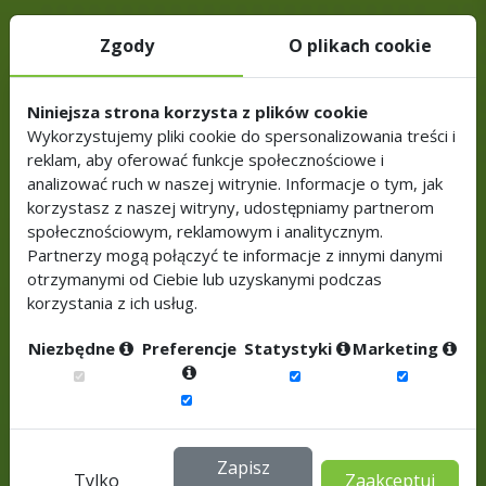
Zgody
O plikach cookie
Niniejsza strona korzysta z plików cookie
Wykorzystujemy pliki cookie do spersonalizowania treści i
reklam, aby oferować funkcje społecznościowe i
Imię*
analizować ruch w naszej witrynie. Informacje o tym, jak
korzystasz z naszej witryny, udostępniamy partnerom
społecznościowym, reklamowym i analitycznym.
Nazwisko*
Partnerzy mogą połączyć te informacje z innymi danymi
otrzymanymi od Ciebie lub uzyskanymi podczas
korzystania z ich usług.
Firma*
Niezbędne
Preferencje
Statystyki
Marketing
Stanowisko*
Zapisz
Tylko
Zaakceptuj
E-mail*