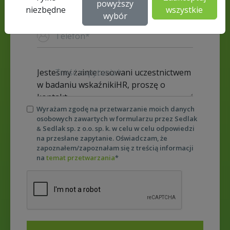
powyższy
niezbędne
wszystkie
wybór
Telefon*
Treść zapytania*
Wyrażam zgodę na przetwarzanie moich danych
osobowych zawartych w formularzu przez Sedlak
Sedlak sp. z o.o. sp. k. w celu w celu odpowiedzi
&
na przesłane zapytanie. Oświadczam, że
zapoznałem/zapoznałam się z treścią informacji
na
temat przetwarzania
*