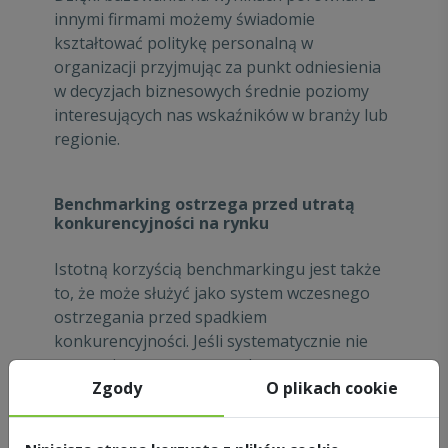
innymi firmami możemy świadomie
kształtować politykę personalną w
organizacji przyjmując za punkt odniesienia
w decyzjach biznesowych średnie poziomy
interesujących nas wskaźników w branży lub
regionie.
Benchmarking ostrzega przed utratą
konkurencyjności na rynku
Istotną korzyścią benchmarkingu jest także
to, że może służyć jako system wczesnego
ostrzegania przed spadkiem
konkurencyjności. Jeśli systematycznie nie
uczestniczymy w procesach
Zgody
O plikach cookie
benchmarkingowych trudno może być ocenić
jak pracuje konkurencja i jakie niespodzianki
może nam szykować. Natomiast prowadząc