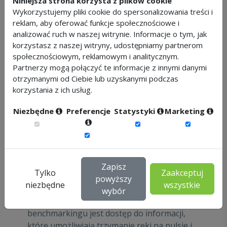
Niniejsza strona korzysta z plików cookie
benchmarking możemy dość szybko
Wykorzystujemy pliki cookie do spersonalizowania treści i
zauważyć, które aspekty polityki personalnej
reklam, aby oferować funkcje społecznościowe i
odstają od tego, co dzieje się w naszej
analizować ruch w naszej witrynie. Informacje o tym, jak
branży. Jeśli z roku na rok jeden z istotnych
korzystasz z naszej witryny, udostępniamy partnerom
wskaźników działania naszej organizacji
społecznościowym, reklamowym i analitycznym.
zaczyna odstawać od średniej w branży to
Partnerzy mogą połączyć te informacje z innymi danymi
otrzymanymi od Ciebie lub uzyskanymi podczas
jest to jasny sygnał do działania w tym
korzystania z ich usług.
obszarze. Przykładowo, dzięki
benchmarkingowi możemy szybko zauważyć
Niezbędne
Preferencje
Statystyki
Marketing
wzrost budżetów na szkolenia pracowników
w naszej branży i w odpowiedzi skutecznie
zareagować na pojawiający się trend szkoleń.
Jeśli nie prowadzimy benchmarkingu to o
nasilonej potrzebie szkoleń pracowników
Zapisz
Tylko
Zaakceptuj
możemy się dowiedzieć dopiero, gdy najlepsi
powyższy
niezbędne
wszystkie
pracownicy zaczną przechodzić do
wybór
konkurencji. Dlatego też zaletą
benchmarkingu jest dostęp do informacji,
które umożliwiają trzymanie ręki na pulsie i