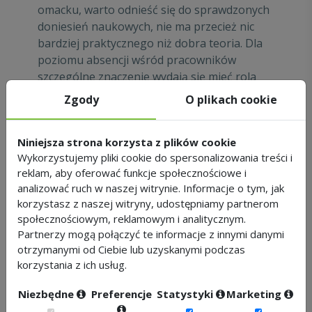
omacku, warto odnieść się do sprawdzonych
doniesień naukowych, nie ma przecież nic
bardziej praktycznego niż dobra teoria. Dla
poziomu absencji wśród pracowników
szczególne znaczenie wydają się mieć rola
lidera oraz wymagania i zasoby jakie stawia i
Zgody
O plikach cookie
jednocześnie daje praca.
Rola lidera a absencja
Niniejsza strona korzysta z plików cookie
W sytuacji nadmiernej absencji warto bliżej
Wykorzystujemy pliki cookie do spersonalizowania treści i
przyjrzeć się pracy menedżerów. Okazuje się,
reklam, aby oferować funkcje społecznościowe i
że to jak oceniają ich pracownicy może mieć
analizować ruch w naszej witrynie. Informacje o tym, jak
kluczowe znaczenie dla kształtowania się
korzystasz z naszej witryny, udostępniamy partnerom
społecznościowym, reklamowym i analitycznym.
poziomu absencji. Jak pokazują badania
Partnerzy mogą połączyć te informacje z innymi danymi
(Tan, Hart 2011) osoba menedżera to jeden z
otrzymanymi od Ciebie lub uzyskanymi podczas
kluczowych czynników oddziałujących na to,
korzystania z ich usług.
jak pracownicy postrzegają warunki swojej
pracy. Posiadanie w firmie nisko ocenianych
Niezbędne
Preferencje
Statystyki
Marketing
menedżerów sprzyja tworzeniu wśród