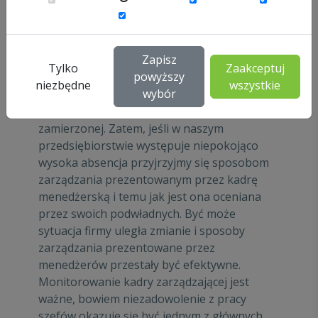
pracowników przekonania o trudnych
warunkach do pracy, a te z kolei sprzyjają
wyższej absencji niezamierzonej. Wysoka
Zapisz
ocena menedżerów łączy się natomiast z
Tylko
Zaakceptuj
powyższy
oceną warunków pracy jako dobrych, a te
niezbędne
wszystkie
wybór
poprzez generowanie pozytywnych emocji
wiążą się z niższym poziomem absencji
zamierzonej. Zatem, jeśli w naszym
przedsiębiorstwie występuje niepokojąco
wysoka absencja przyjrzyjmy się sposobom
zarządzania prezentowanym przez kadrę
menedżerską i temu jak jest ona oceniana
przez swoich podwładnych. Być może
sytuacja firmy uległa zmianie i sposoby
zarządzania prezentowane przez
menedżerów przestały być efektywne.
Monitorowanie kadry zarządzającej jest
ważne, bowiem niezadowolenie z pracy
szefów okazuje się być jednym z głównych