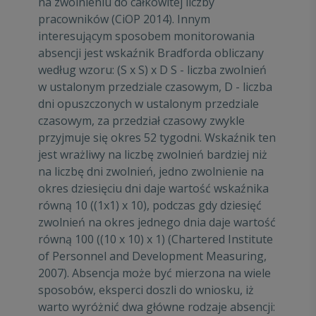
na zwolnieniu do całkowitej liczby
pracowników (CiOP 2014). Innym
interesującym sposobem monitorowania
absencji jest wskaźnik Bradforda obliczany
według wzoru: (S x S) x D S - liczba zwolnień
w ustalonym przedziale czasowym, D - liczba
dni opuszczonych w ustalonym przedziale
czasowym, za przedział czasowy zwykle
przyjmuje się okres 52 tygodni. Wskaźnik ten
jest wrażliwy na liczbę zwolnień bardziej niż
na liczbę dni zwolnień, jedno zwolnienie na
okres dziesięciu dni daje wartość wskaźnika
równą 10 ((1x1) x 10), podczas gdy dziesięć
zwolnień na okres jednego dnia daje wartość
równą 100 ((10 x 10) x 1) (Chartered Institute
of Personnel and Development Measuring,
2007). Absencja może być mierzona na wiele
sposobów, eksperci doszli do wniosku, iż
warto wyróżnić dwa główne rodzaje absencji: