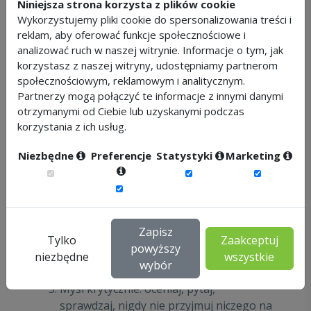
Niniejsza strona korzysta z plików cookie
oparte na dowodach? Rousseau (2012)
Wykorzystujemy pliki cookie do spersonalizowania treści i
podaje pięć zasad zarządzania ludźmi
reklam, aby oferować funkcje społecznościowe i
opartego na faktach:
analizować ruch w naszej witrynie. Informacje o tym, jak
korzystasz z naszej witryny, udostępniamy partnerom
Podejmuj decyzje opierając się na
społecznościowym, reklamowym i analitycznym.
sprawdzonych dowodach naukowych z
Partnerzy mogą połączyć te informacje z innymi danymi
recenzowanych czasopism naukowych.
otrzymanymi od Ciebie lub uzyskanymi podczas
korzystania z ich usług.
Gromadź wskaźniki funkcjonowania
organizacji, by opierać swoje działania
Niezbędne
Preferencje
Statystyki
Marketing
na dowodach (zarówno te „twarde”,
związane np. z fluktuacją, absencją,
nakładami na personel, jak i „miękkie” –
informacje na temat klimatu w
Zapisz
organizacji oraz postaw i opinii jej
Tylko
Zaakceptuj
powyższy
pracowników).
niezbędne
wszystkie
wybór
Myśl krytycznie: oceniaj, pytaj,
sprawdzaj, nigdy nie przyjmuj niczego na