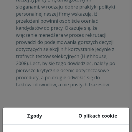
sloganami, w rodzaju: dobre praktyki polityki
personalnej naszej firmy wskazują, iż
przełożeni powinni osobiście oceniać
kandydatów do pracy. Okazuje się, że
włączenie menedżera w proces rekrutacji
prowadzi do podejmowania gorszych decyzji
dotyczących selekcji niż korzystanie jedynie z
trafnych testów selekcyjnych (Highhouse,
2008). Lecz, by się tego dowiedzieć, należy po
pierwsze krytycznie ocenić dotychczasowe
procedury, a po drugie odwołać się do
faktów i dowodów, a nie pustych frazesów.
Zasady zarządzania ludźmi opartego na
Zgody
O plikach cookie
faktach
Jak zatem wdrożyć zarządzanie ludźmi